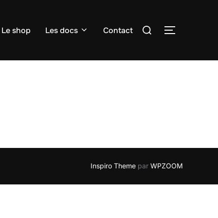
Rechercher :
Le shop
Les docs
Contact
PERMUTER
Inspiro Theme
par
WPZOOM